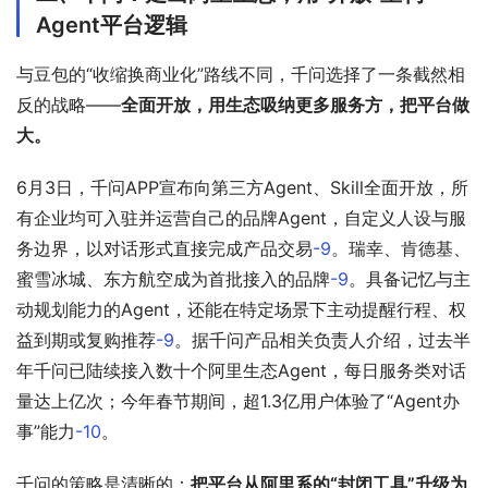
Agent平台逻辑
与豆包的“收缩换商业化”路线不同，千问选择了一条截然相
反的战略——
全面开放，用生态吸纳更多服务方，把平台做
大。
6月3日，千问APP宣布向第三方Agent、Skill全面开放，所
有企业均可入驻并运营自己的品牌Agent，自定义人设与服
务边界，以对话形式直接完成产品交易
-9
。瑞幸、肯德基、
蜜雪冰城、东方航空成为首批接入的品牌
-9
。具备记忆与主
动规划能力的Agent，还能在特定场景下主动提醒行程、权
益到期或复购推荐
-9
。据千问产品相关负责人介绍，过去半
年千问已陆续接入数十个阿里生态Agent，每日服务类对话
量达上亿次；今年春节期间，超1.3亿用户体验了“Agent办
事”能力
-10
。
千问的策略是清晰的：
把平台从阿里系的“封闭工具”升级为