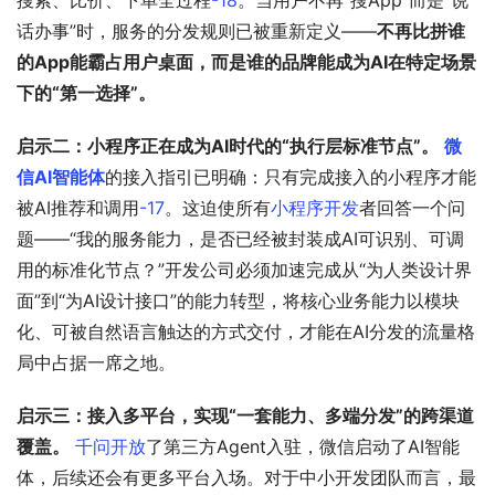
搜索、比价、下单全过程
-18
。当用户不再“搜App”而是“说
话办事”时，服务的分发规则已被重新定义——
不再比拼谁
的App能霸占用户桌面，而是谁的品牌能成为AI在特定场景
下的“第一选择”。
启示二：小程序正在成为AI时代的“执行层标准节点”。
微
信AI智能体
的接入指引已明确：只有完成接入的小程序才能
被AI推荐和调用
-17
。这迫使所有
小程序开发
者回答一个问
题——“我的服务能力，是否已经被封装成AI可识别、可调
用的标准化节点？”开发公司必须加速完成从“为人类设计界
面”到“为AI设计接口”的能力转型，将核心业务能力以模块
化、可被自然语言触达的方式交付，才能在AI分发的流量格
局中占据一席之地。
启示三：接入多平台，实现“一套能力、多端分发”的跨渠道
覆盖。
千问开放
了第三方Agent入驻，微信启动了AI智能
体，后续还会有更多平台入场。对于中小开发团队而言，最