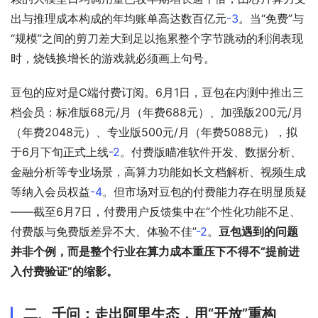
出与推理成本构成的年均账单高达数百亿元
-3
。当“免费”与
“规模”之间的剪刀差大到足以拖累整个字节跳动的利润表现
时，烧钱换增长的游戏就必须画上句号。
豆包的应对是C端付费订阅。6月1日，豆包在内测中推出三
档会员：标准版68元/月（年费688元）、加强版200元/月
（年费2048元）、专业版500元/月（年费5088元），拟
于6月下旬正式上线
-2
。付费版瞄准软件开发、数据分析、
金融分析等专业场景，高算力功能如长文档解析、视频生成
等纳入会员权益
-4
。但市场对豆包的付费能力存在明显质疑
——截至6月7日，付费用户反馈集中在“个性化功能不足、
付费版与免费版差异不大、体验不佳”
-2
。
豆包遇到的问题
并非个例，而是整个行业在算力成本重压下不得不“提前进
入付费验证”的缩影。
二、千问：走出阿里生态，用“开放”重构