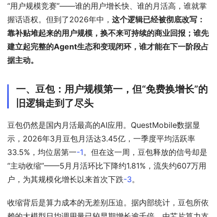
“用户规模竞赛”——谁的用户增长快、谁的月活高，谁就掌
握话语权。但到了2026年中，
这个逻辑已经被彻底改写：
靠补贴堆起来的用户规模，换不来可持续的商业回报；谁先
建立起完整的Agent生态和变现闭环，谁才能在下一阶段占
据主动。
一、豆包：用户规模第一，但“免费换增长”的
旧逻辑走到了尽头
豆包仍然是国内月活最高的AI应用。QuestMobile数据显
示，2026年3月豆包月活达3.45亿，一季度平均活跃率
33.5%，均位居第一
-1
。但在这一周，豆包释放的信号却是
“主动收缩”——5月月活环比下降约1.81%，流失约607万用
户，为其规模化增长以来首次下跌
-3
。
收缩背后是算力成本的无差别压迫。据内部统计，豆包所依
赖的大模型日均调用量已较早期增长逾千倍，由芯片算力支