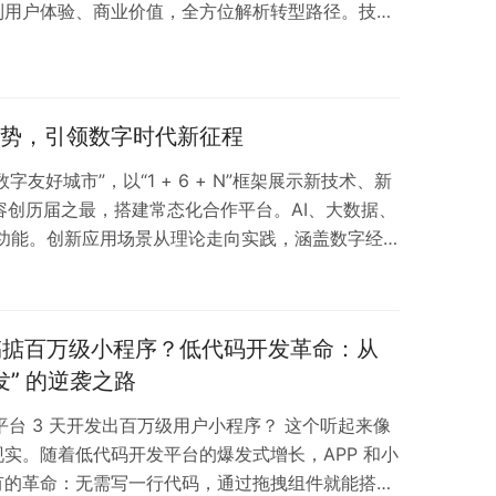
到用户体验、商业价值，全方位解析转型路径。技术
eal引擎深度沉浸，小程序以XR – FRAME轻量化突
育领域变革显著；用户体验追求沉浸与轻量平衡；商
增长数据对比鲜明。2026年趋势向好，企业转型
，创新者必掌未来话语权！
趋势，引领数字时代新征程
好城市”，以“1 + 6 + N”框架展示新技术、新
容创历届之最，搭建常态化合作平台。AI、大数据、
等功能。创新应用场景从理论走向实践，涵盖数字经
据深度融合、跨平台与云原生技术普及、安全与隐私
数字时代新篇章！
 天搞掂百万级小程序？低代码开发革命：从
发” 的逆袭之路
平台 3 天开发出百万级用户小程序？ 这个听起来像
实。随着低代码开发平台的爆发式增长，APP 和小
有的革命：无需写一行代码，通过拖拽组件就能搭建