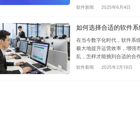
完整应用。本文深度解析低
软件新闻
2025年6月4日
业机遇与挑战，更独家披露
你窥见未来十年软件开发的
如何选择合适的软件系
在当今数字化时代，软件系统
极大地提升运营效率，增强
乱，怎样才能挑到合适的合
步：明确需求，确定目标 
软件新闻
2025年2月19日
道自己适合啥风格、啥尺码
需求，对系统性能又有啥要
管理精准度等；是制造业企
面。只…