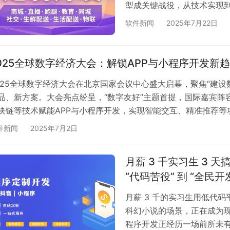
型成关键战役，从技术实现
底座上，APP用Unity/Unr
软件新闻
2025年7月22日
破；场景渗透中，电商、教
业价值凸显，开发成本与用户
路径清晰。元宇宙2.0时代
025全球数字经济大会：解锁APP与小程序开发新
025全球数字经济大会在北京国家会议中心盛大启幕，聚焦“建设数字友
品、新方案。大会亮点纷呈，“数字友好”主题首提，国际嘉宾阵
块链等技术赋能APP与小程序开发，实现智能交互、精准推荐
产业国际交流、数字医疗与低空经济等领域。未来，AI与大数
件新闻
2025年7月2日
护强化等趋势，将引领企业和开发者打造更具竞争力产品，开启
月薪 3 千实习生 3
“代码苦役” 到 “全民开
月薪 3 千的实习生用低代码
科幻小说的场景，正在成为现
程序开发正经历一场前所未