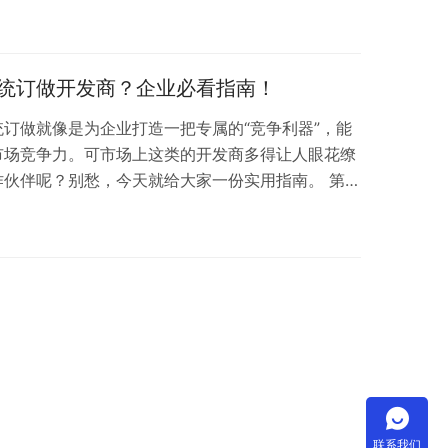
代码如何重构开发逻辑，揭示其背后的技术密码、行
传统企业通过低代码实现数字化转型的真实案例，带
底层逻辑。
统订做开发商？企业必看指南！
订做就像是为企业打造一把专属的“竞争利器”，能
市场竞争力。可市场上这类的开发商多得让人眼花缭
作伙伴呢？别愁，今天就给大家一份实用指南。 第一
这可是重中之重哦！就好比你要去商场买衣服，得先知
一样。企业得清楚自家业务流程是啥样，有哪些功能
求。比如是电商企业，就得考虑订单处理速度、库存
业，可能更关注生产流程的自动化、数据安全等方
联系我们