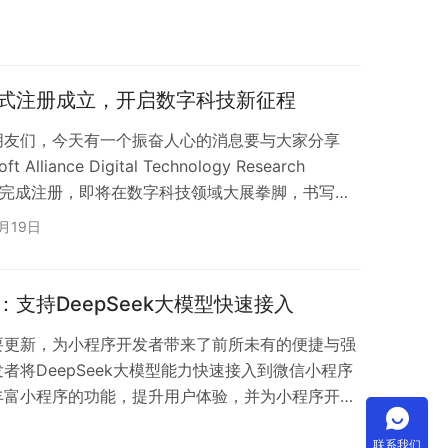
应时间超4小时，全球企业每年花费超2000亿美元
变化的市场环境。 而智能体的出现打破了这一困
信息，源源不断地收集、整合内外部数据；算法链则
行深度分析和挖掘，为企业决策提供精准支…
式注册成立，开启数字科技新征程
朋友们，今天有一个振奋人心的消息要与大家分享
ance Digital Technology Research
RI）正式完成注册，即将在数字科技领域大展拳脚，书写新
汹涌澎湃的当下，数字经济的蓬勃发展已成为不可阻挡
3月19日
敏锐洞察这一时代机遇，以前瞻性的战略眼光成立了
重要举措，不仅是软盟科技集团发展历程中的又一里
领域…
支持DeepSeek大模型快速接入
要更新，为小程序开发者带来了前所未有的便捷与强
者将DeepSeek大模型能力快速接入到微信小程序
丰富小程序的功能，提升用户体验，并为小程序开发
eepSeek是腾讯云推出的一款大模型，具备强大的
联系我们