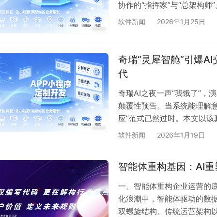
协作的“指挥家”与“总架构
审阅方案到把控全局，人类的
软件新闻
2026年1月25日
样”。这不仅是效率的飞跃，
奇瑞“灵犀智舱”引爆A
代
奇瑞AI之夜一声“我饿了”
颠覆性预告。当系统能理解意
应”范式已然过时。本文以
革，如何从技术架构到设计
软件新闻
2026年1月19日
体验，揭示“对话即界面”的
智能体重构基因：AI重
一、智能体重构企业运营的底
化浪潮中，智能体驱动的数据
双螺旋结构。传统运营架构以