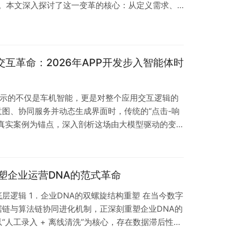
师”。本文深入探讨了这一变革的核心：从定义需求、
价值正从“如何实现”跃升至“解决什么”与“为何这
更是整个软件开发范式与职业内核的重塑。
I交互革命：2026年APP开发步入智能体时
，演示的不仅是车机智能，更是对整个应用交互逻辑的
图、协同服务并动态生成界面时，传统的“点击-响
该真实案例为锚点，深入剖析这场由大模型驱动的变
思维，彻底重塑从汽车到移动应用的开发逻辑与用户
智能体未来已来。
塑企业运营DNA的范式革命
层逻辑 1．企业DNA的双螺旋结构重塑 在当今数字
链与算法链协同进化机制，正深刻重塑企业DNA的
“人工录入 + 离线清洗”为核心，存在数据滞后性与