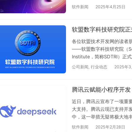
成本黑洞等致命缺陷，平均响
软件新闻
2025年4月25日
清洗无效数据，难以适应快速
境。数据链如同企业的遗传
像基因编辑工具，对数据进
软盟数字科技研究院正
各位软盟技术开发网的读者
——软盟数字科技研究院（Soft Alli
Institute，简称SDT
的辉煌篇章！ 在科技浪潮
公司新闻
,
行业动态
2025年
的时代趋势。软盟科技集团
软盟数字科技研究院。这一
程碑，更是我们为数字科技
腾讯云赋能小程序开发：
近日，腾讯云宣布了一项重
大支持。腾讯云现已支持开发
中，这一举措无疑将极大地
者开辟更广阔的创新空间。 D
软件新闻
2025年2月28日