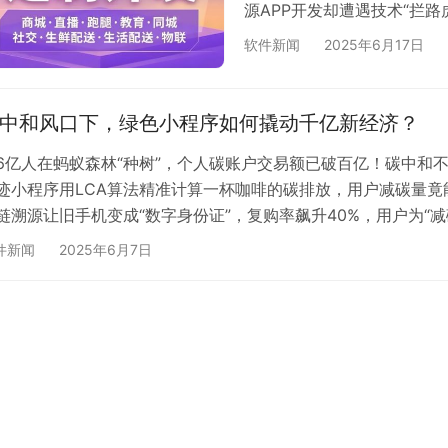
源APP开发却遭遇技术“拦
类APP地图渲染精度欠佳、
软件新闻
2025年6月17日
开源解决方案的深度对比测
能源APP的未来，必将在技
们一同见证这辉煌时刻！
中和风口下，绿色小程序如何撬动千亿新经济？
6亿人在蚂蚁森林“种树”，个人碳账户交易额已破百亿！碳中和不
迹小程序用LCA算法精准计算一杯咖啡的碳排放，用户减碳量
链溯源让旧手机变成“数字身份证”，复购率飙升40%，用户为“
绿色生活宇宙”，用三合一小程序垄断80%的绿色场景，还把用
件新闻
2025年6月7日
保疯狂买单，这场绿色革命，你还要当旁观者吗？