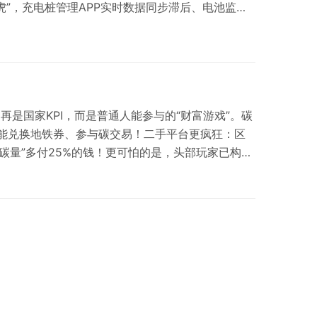
路虎”，充电桩管理APP实时数据同步滞后、电池监控
延迟过高。别慌！本文深入剖析这些技术瓶颈，带来
评。从行业应用到商业模式，为开发者拨开迷雾。新
术突破中大放异彩，助力碳中和目标早日实现，让我
再是国家KPI，而是普通人能参与的“财富游戏”。碳
竟能兑换地铁券、参与碳交易！二手平台更疯狂：区
减碳量”多付25%的钱！更可怕的是，头部玩家已构建
户数据卖给企业赚暴利！欧盟碳关税倒计时，90后为