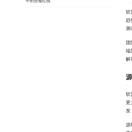
中的合规红线
软
趋
测
团
端
解
软
更
发
源