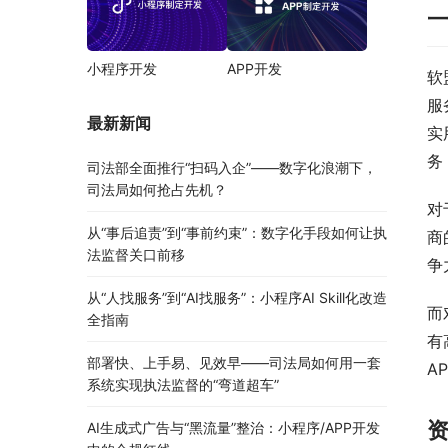
小程序开发
APP开发
软
服
最新新闻
实
务
司法部全面推行“扫码入企”——数字化浪潮下，
司法局如何抢占先机？
对
从“事后追责”到“事前约束”：数字化手段如何让执
商
法监督关口前移
争
从“人找服务”到“AI找服务”：小程序AI Skill化改造
而
全指南
有
部署快、上手易、见效早——司法局如何用一套
A
系统实现执法监督的“弯道超车”
AI生成式广告与“黑流量”整治：小程序/APP开发