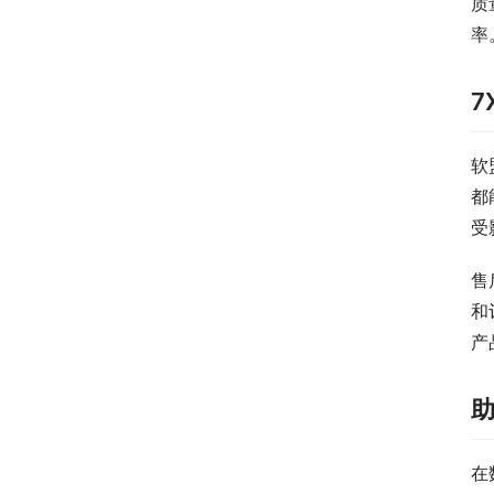
质
率
7
软
都
受
售
和
产
在