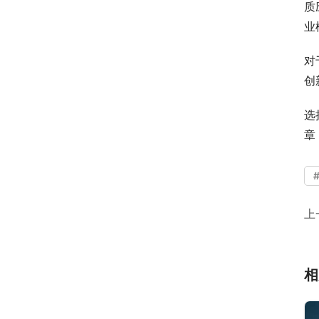
质
业
对
创
选
章
上
相