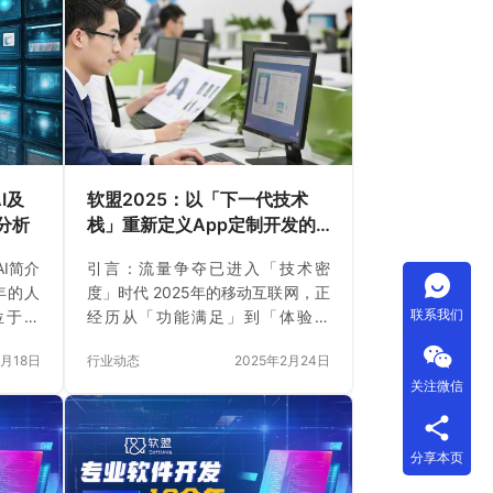
I及
软盟2025：以「下一代技术
分析
栈」重新定义App定制开发的
未来战场
AI简介
引言：流量争夺已进入「技术密
5年的人
度」时代 2025年的移动互联网，正
联系我们
位于美
经历从「功能满足」到「体验颠
类有益
覆」的质变。用户不再为单一功能
2月18日
行业动态
2025年2月24日
称中的
买单，而是追求实时交互、场景融
关注微信
共享知
合、数据主权三位一体的超级体
品包括
验。传统APP开发模式遭遇三大挑
机器学习
战： 流量成本飙升：获客成本较
分享本页
文本创
2020年增长300%，用户3秒流失率
姆·阿
超70%； 技术代差鸿沟：AI原生、