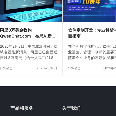
术总监需要站在战略高度，结合行
尔特曼（Sam Altman）、
业趋势为企业制定技术发展方向。
斯克（Elon Musk）、雷德
以互联网行业为例，随着大数据、
（Reid Hoffman）和伊尔亚
人工智能等技术的兴起，技术总监
维（Ilya Sutskev…
要敏锐捕捉这些趋势，引导企业将
阿里3万美金收购
软件定制开发：专业解析
新技术融入业务，从而提升竞争
QwenChat.com，布局AI新生
面指南
力。在企业组织架构…
态
2025年2月8日，中国北京时间，据
在当今数字化时代，软件已
域名圈最新消息，阿里巴巴集团近
业运营、管理、创新的重要
日以3万美元（约合人民币21.8万
随着企业业务的不断发展和
元）的价格成功收购了域名
求的日益多样化，通用软件
行业动态
2025年2月8日
行业动态
2025年
QwenChat.com。这一收购行为迅
满足企业的个性化需求。因
速引起了业界的广泛关注，尤其是
件定制开发应运而生，成为
在AI领域，这一举动被视为阿里进
现数字化转型、提升竞争力
一步布局AI新生态的重要一步。 据
途径。本文将深入解析软件
悉，QwenChat.com的注册成本仅
发的概念、优势、流程、选
为10美元，而阿里巴巴以3万美元的
以及市场趋势，为企业提供
价格收购，意味着域名持有人在短
指导。 一、软件定制开发概述
产品和服务
关于我们
短的时间内实现了高达3000倍的收
定制开发是指根据客户的
益。这一惊人的回报率在域名交易
求，从软件的设计、开发、