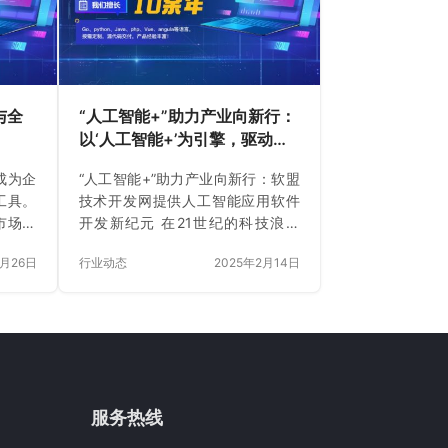
伊隆·马
边缘计算、Web3等技术重塑交互逻
·霍夫曼
辑，旧架构难承新需求； 生态孤岛
·苏茨克
困局：跨平台、跨设备、跨虚实场
景的数据割裂，制约商业想象力。
软盟基于对未来技术的前瞻布局，
与全
“人工智能+”助力产业向新行：
推出**「2025全栈式A…
以‘人工智能+’为引擎，驱动产
业智能化新发展
成为企
“人工智能+”助力产业向新行：软盟
工具。
技术开发网提供人工智能应用软件
市场需
开发新纪元 在21世纪的科技浪潮
已难以
中，人工智能（AI）如同一股不可
2月26日
行业动态
2025年2月14日
此，软
阻挡的力量，正以前所未有的速度
企业实
改变着我们的世界。从智能家居到
的关键
自动驾驶，从医疗诊断到金融风
定制开
控，人工智能已经渗透到我们生活
择标准
的方方面面，成为推动社会进步和
全面的
产业升级的重要引擎。在这个“人工
 软件
智能+”的时代，软盟技术开发网凭
服务热线
特定需
借其深厚的技术底蕴和前瞻性的市
测试到
场洞察，致力于为企业提供全方