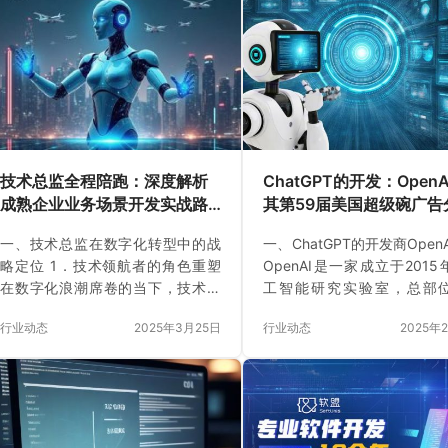
技术总监全程陪跑：深度解析
ChatGPT的开发：OpenA
成熟企业业务场景开发实战路
其第59届美国超级碗广告
径
一、技术总监在数字化转型中的战
一、ChatGPT的开发商Open
略定位 1．技术领航者的角色重塑
OpenAI是一家成立于201
在数字化浪潮席卷的当下，技术总
工智能研究实验室，总部
监正经历着从技术执行者向战略决
国。公司致力于开发对全人
行业动态
2025年3月25日
行业动态
2025年
策者的深刻转变。以往，技术总监
的人工智能技术，其名
更多专注于技术层面的执行，确保
“Open”表达了开放式合作和
项目按计划推进和技术难题的解
识的承诺。OpenAI的明星产
决。然而，随着行业竞争加剧和企
ChatGPT、CodeX（使用
业管理需求的变化，这种单一的角
生成代码）和DALL-E（基于
色定位已难以适应发展。 如今，技
作图像）等。 创始人：包括萨