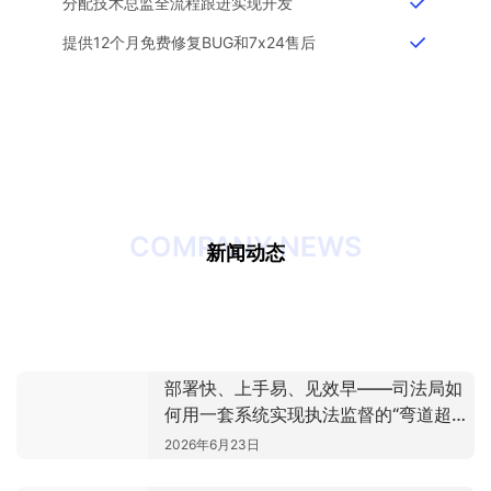
分配技术总监全流程跟进实现开发
提供12个月免费修复BUG和7x24售后
COMPANY NEWS
司法部全面推行“扫码入企”——数字化浪潮下，司法
新闻动态
从“事后追责”到“事前约束”：数字化手段如何让执法监
局如何抢占先机？
从“人找服务”到“AI找服务”：小程序AI Skill化改造全指
督关口前移
南
部署快、上手易、见效早——司法局如
何用一套系统实现执法监督的“弯道超
车”
2026年6月23日