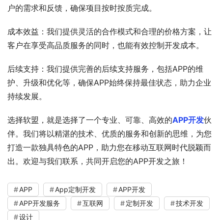
户的需求和反馈，确保项目按时按质完成。
成本效益：我们提供灵活的合作模式和合理的价格方案，让
客户在享受高品质服务的同时，也能有效控制开发成本。
后续支持：我们提供完善的后续支持服务，包括APP的维
护、升级和优化等，确保APP始终保持最佳状态，助力企业
持续发展。
选择软盟，就是选择了一个专业、可靠、高效的
APP开发
伙
伴。我们将以精湛的技术、优质的服务和创新的思维，为您
打造一款独具特色的APP，助力您在移动互联网时代脱颖而
出。欢迎与我们联系，共同开启您的APP开发之旅！
APP
App定制开发
APP开发
APP开发服务
互联网
定制开发
技术开发
设计