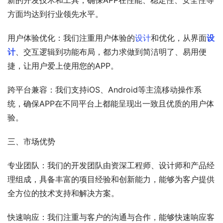
新的开发技术和工具，确保APP在性能、稳定性、安全性等
方面均达到行业领先水平。
用户体验优化：我们注重用户体验的
设计
和优化，从界面
设
计
、交互逻辑到功能布局，都力求做到简洁明了、易用便
捷，让用户爱上使用您的APP。
跨平台兼容：我们支持iOS、Android等主流移动操作系
统，确保APP在不同平台上都能呈现出一致且优质的用户体
验。
三、市场优势
专业团队：我们的开发团队由资深工程师、设计师和产品经
理组成，具备丰富的项目经验和创新能力，能够为客户提供
全方位的技术支持和解决方案。
快速响应：我们注重与客户的沟通与合作，能够快速响应客