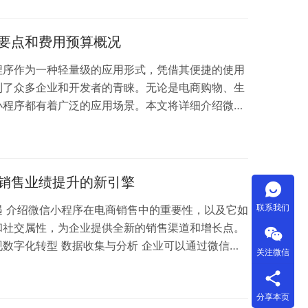
，还是提供服务，又或者是展示个人风采？想清楚了
序在功能、设计、用户体验这些方面的想法。比如
序，那你得明确有没有促销活动功能，界面要设计得
要点和费用预算概况
程序作为一种轻量级的应用形式，凭借其便捷的使用
到了众多企业和开发者的青睐。无论是电商购物、生
小程序都有着广泛的应用场景。本文将详细介绍微信
预算概况。 一、微信小程序开发的技术要点
iXin Markup Language） WXML是微信小程
L，用于构建小程序的页面结构。它具有一些独特的
标签用于创建视…
销售业绩提升的新引擎
联系我们
遇 介绍微信小程序在电商销售中的重要性，以及它如
和社交属性，为企业提供全新的销售渠道和增长点。
数字化转型 数据收集与分析 企业可以通过微信小
关注微信
据，如用户的浏览路径、停留时间、点击行为、购买
用户的偏好、需求和购买习惯。通过数据分析，企业
分享本页
为和市场趋势，从而优化产品设计、调整营销策略。