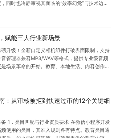
，同时也冷静审视其面临的“效率幻觉”与技术边
革命，更是一场关于开发范式、创新门槛乃至产业生
，未来的核心并非替代，而是走向更深度的“人机协
，赋能三大行业新场景
重磅升级！全新自定义相机组件打破界面限制，支持
音管理器兼容MP3/WAV等格式，提供专业级音频
更是场景革命的开始。教育、本地生活、内容创作三
打卡、到店核证、播客录制等落地案例，将抽象功能
操作效率与用户留存。本文将深度拆解这次升级如何
。
南：从审核被拒到快速过审的12个关键细
备 1．类目匹配与行业资质要求 在微信小程序开发
高频使用的类目，其准入规则各有特点。教育类目通
育资质，如办学许可证等，以确保提供的教育内容和