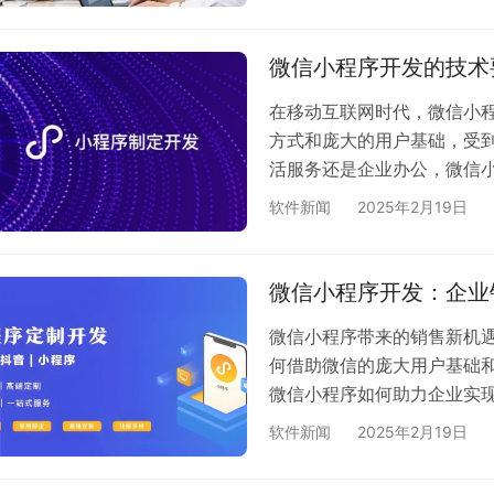
是为了啥。是为了推销产品
之后，再好好想想你对小程
说，你要是做一个电商小程
微信小程序开发的技术
吸引人且操…
在移动互联网时代，微信小
方式和庞大的用户基础，受
活服务还是企业办公，微信
小程序开发的技术要点和费用
软件新闻
2025年2月19日
（一）前端开发技术 WXML（We
序的标记语言，类似于HTM
标签和语法，例如<view>
微信小程序开发：企业
微信小程序带来的销售新机
何借助微信的庞大用户基础
微信小程序如何助力企业实现
程序全面收集用户的行为数
软件新闻
2025年2月19日
记录等。这些数据能够反映
可以深入了解用户的消费行