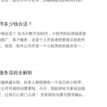
商类目则需要有合法的营业执照，并且可能涉及到商
经营许可证（若销售食品类商品）。社交类目对平台
较高，可能需要提供信息网络传播视听节目许可证等
序多少钱合适？
般要求为常见的电子文档格式，如 PDF、JPEG…
少钱合适？ 在当今数字化时代，小程序的应用场景愈
销推广、客户服务，还是个人开发者想要展示创意作
求。然而，软件公司开发一个小程序的价格并非一个
素的综合影响。 一、功能复杂程度 基础功能型小
备简单展示功能的小程序，例如企业宣传小程序，主要
联系我们等基本页面，功能相对单一。这类小程序的
几千元到一两万元不等。因为开发过程中主要工作集
服务流程全解析
序越来越火啦，好多人都想拥有一个自己的小程序。
发公司可就特别重要啦。今天，我就来给大家说说微
，让你们心里门儿清！ 开发前的沟通与需求确认
在找开发公司之前，你得先弄明白自己做小程序到底