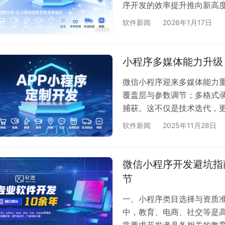
序开发的效率提升推向新高度
界。这不仅仅是一场工具的
软件新闻
2026年1月17日
态的深刻演进。我们将看到
同”。
小程序多媒体能力升级
微信小程序迎来多媒体能力
覆盖层与参数调节；多格式录
捕获。这不仅是技术迭代，
大行业首当其冲，通过实验
软件新闻
2025年11月28日
转化为增长引擎，显著提升
为开发者赋能，为行业破局
微信小程序开发避坑指
节
一、小程序类目选择与资质准
中，教育、电商、社交等是
常要求开发者具备相关的教