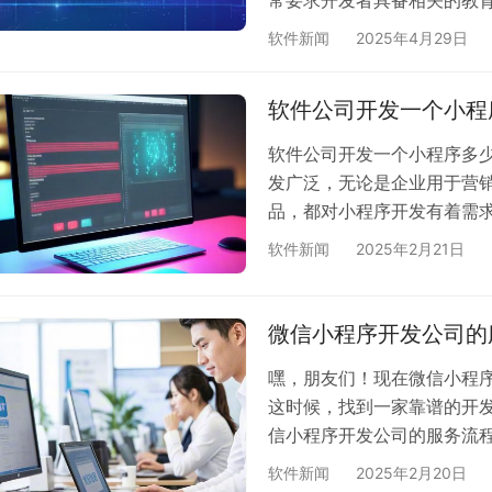
服务的专业性和合法性。电
软件新闻
2025年4月29日
品销售的相关资质，如食品
的管理能力和安全保障要求
软件公司开发一个小程
相关资质。 资质文件的格式一
软件公司开发一个小程序多
发广泛，无论是企业用于营
品，都对小程序开发有着需
固定的数值，而是受到多种因
软件新闻
2025年2月21日
程序 如果是开发一个仅具
包含公司简介、产品展示、
开发成本相对较低，可能在
微信小程序开发公司的
中在…
嘿，朋友们！现在微信小程
这时候，找到一家靠谱的开
信小程序开发公司的服务流程
这第一步可千万不能马虎！
软件新闻
2025年2月20日