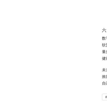
六
数
软
量
健
未
效
自