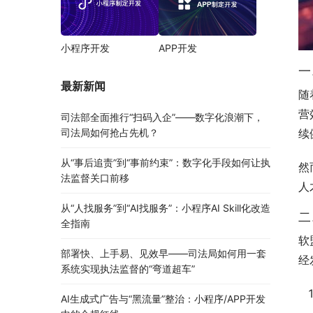
小程序开发
APP开发
一
最新新闻
随
营
司法部全面推行“扫码入企”——数字化浪潮下，
司法局如何抢占先机？
续
从“事后追责”到“事前约束”：数字化手段如何让执
然
法监督关口前移
人
从“人找服务”到“AI找服务”：小程序AI Skill化改造
二
全指南
软
部署快、上手易、见效早——司法局如何用一套
经
系统实现执法监督的“弯道超车”
AI生成式广告与“黑流量”整治：小程序/APP开发