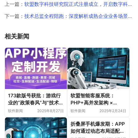
上一篇：
软盟数字科技研究院正式注册成立，开启数字科技新征程
下一篇：
技术总监全程陪跑：深度解析成熟企业业务场景开发实战路径
相关新闻
173款版号获批：游戏行
软盟智能客服系统：
业的“政策春风”与“技术革
PHP+高并发架构 ×
命”
DeepSeek AI，重新定义
软件新闻
2025年8月27日
软件新闻
2025年2月24日
企业服务效率
折叠屏手机爆发期：APP
如何通过动态布局适配大