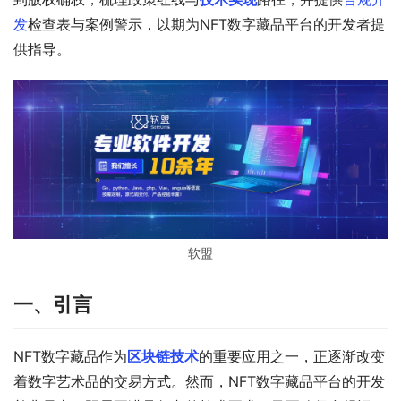
发
检查表与案例警示，以期为NFT数字藏品平台的开发者提
供指导。
软盟
一、引言
NFT数字藏品作为
区块链技术
的重要应用之一，正逐渐改变
着数字艺术品的交易方式。然而，NFT数字藏品平台的开发