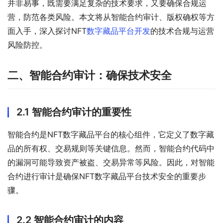
并非易事，既需要满足复杂的技术要求，又要确保合规运
营，防范各类风险。本文将从智能合约审计、版权确权等方
面入手，深入探讨NFT
数字藏品平台开发
的技术合规与运营
风险防控。
二、智能合约审计：确保技术安全
2.1 智能合约审计的重要性
智能合约是NFT数字藏品平台的核心组件，它定义了数字藏
品的所有权、交易规则等关键信息。然而，智能合约代码中
的漏洞可能导致资产被盗、交易异常等风险。因此，对智能
合约进行审计是确保NFT数字藏品平台技术安全的重要步
骤。
2.2 智能合约审计的内容