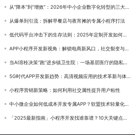
从“降本”到“增效”：2026年中小企业数字化转型的三大思维转变
从爆单到引流：拆解早餐店与夜宵摊的专属小程序打法
低代码平台冲击下的生存法则：2025年定制开发如何守住20%高价值场景？
APP小程序开发新视角：解锁电商新风口，社交裂变与精准营销的制胜之道
当AI溶栓决策“跑”进乡镇卫生院：一场基层医疗的隐私保卫战
5G时代APP开发新趋势：高清视频应用的技术革新与体验升级
小程序营销新策略：如何利用社交属性提升用户粘性
中小微企业如何低成本开发专属APP？软盟技术轻量化开发方案揭秘
「2025最新指南」小程序开发找谁靠谱？10大关键点帮你避坑！