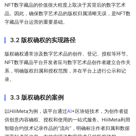
NFT数字藏品的价值很大程度上取决于其背后的数字艺术
品。因此，确保数字艺术品的版权归属清晰无误，是NFT数
字藏品平台运营的重要基础。
3.2 版权确权的实现路径
版权确权通常涉及数字艺术品的创作、登记、授权等环节。
NFT数字藏品平台开发者应与数字艺术品创作者建立合作关
系，明确版权归属和授权范围，并在平台上进行公示和记
录。
3.3 版权确权的案例
以HiiiMeta为例，该平台通过
AI
+区块链技术，为创作者提
供创意内容确权、授权和使用的一站式服务。HiiiMeta利用
智能合约技术记录作品的“流向”，明确标注作者归属和数据