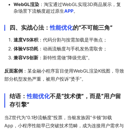
WebGL渲染
：淘宝通过WebGL实现3D商品展示，复
杂场景下流畅度超过原生
APP
。
四、实战心法：
性能优化
的“不可能三角”
速度VS体积
：代码分割与按需加载是平衡点；
体验VS功耗
：动画流畅度与手机发热需取舍；
兼容VS创新
：新特性需做“降级兜底”。
反面案例
：某金融小程序盲目使用WebGL渲染K线图，导致
部分机型发热严重，被用户投诉“烫手”。
结语：
性能优化
不是“技术债”，而是“用户留
存引擎”
当Z世代为“0.1秒流畅度”投票，当银发族因“卡顿”卸载
App，小程序性能早已突破技术范畴，成为连接用户需求与