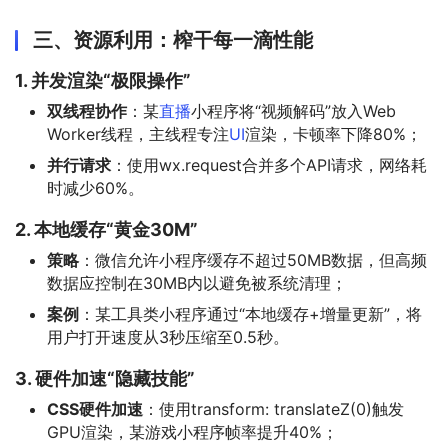
三、资源利用：榨干每一滴性能
1. 并发渲染“极限操作”
双线程协作
：某
直播
小程序将“视频解码”放入Web
Worker线程，主线程专注
UI
渲染，卡顿率下降80%；
并行请求
：使用wx.request合并多个API请求，网络耗
时减少60%。
2. 本地缓存“黄金30M”
策略
：微信允许小程序缓存不超过50MB数据，但高频
数据应控制在30MB内以避免被系统清理；
案例
：某工具类小程序通过“本地缓存+增量更新”，将
用户打开速度从3秒压缩至0.5秒。
3. 硬件加速“隐藏技能”
CSS硬件加速
：使用transform: translateZ(0)触发
GPU渲染，某游戏小程序帧率提升40%；