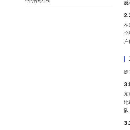
中的合规红线
感
2
在
全
户
除
3
东
地
队
3