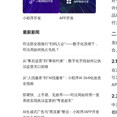
对
许
品
小程序开发
APP开发
付
最新新闻
二
东
司法部全面推行“扫码入企”——数字化浪潮下，
司法局如何抢占先机？
合
从“事后追责”到“事前约束”：数字化手段如何让执
2
法监督关口前移
在
引
从“人找服务”到“AI找服务”：小程序AI Skill化改造
全指南
A
部署快、上手易、见效早——司法局如何用一套
2
系统实现执法监督的“弯道超车”
中
AI生成式广告与“黑流量”整治：小程序/APP开发
都