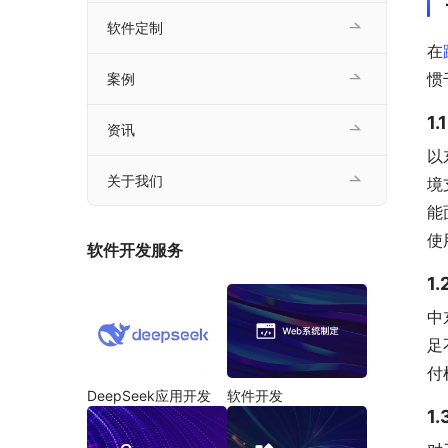
软件定制
在
惯
案例
1
资讯
以
关于我们
境
能
使
软件开发服务
1
中
足
付
DeepSeek应用开发
软件开发
1.