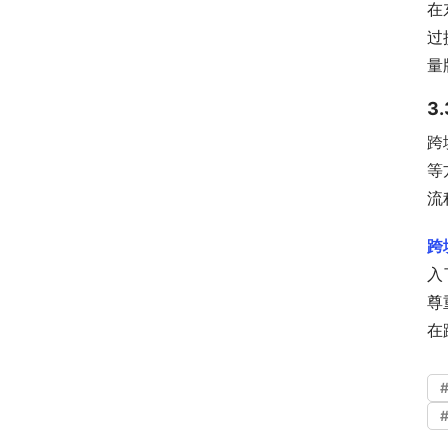
在
过
量
3
跨
等
流
跨
入
尊
在