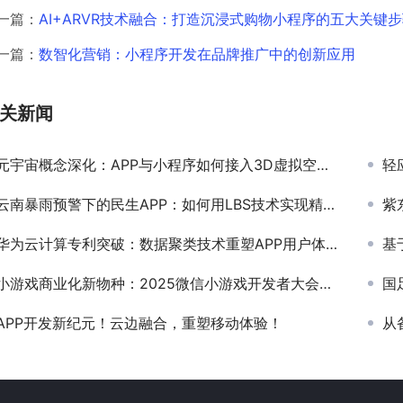
一篇：
AI+ARVR技术融合：打造沉浸式购物小程序的五大关键
一篇：
数智化营销：小程序开发在品牌推广中的创新应用
关新闻
元宇宙概念深化：APP与小程序如何接入3D虚拟空间开发指南
轻
云南暴雨预警下的民生APP：如何用LBS技术实现精准灾害推送？
紫
华为云计算专利突破：数据聚类技术重塑APP用户体验新格局
基于
小游戏商业化新物种：2025微信小游戏开发者大会揭晓“广告+内购+NFT”混合变现模型
国
APP开发新纪元！云边融合，重塑移动体验！
从