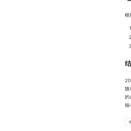
根
2
随
的
核