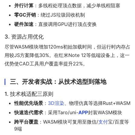
并行计算
：多线程处理顶点数据，减少单线程阻塞
零GC开销
：绕过JS垃圾回收机制
硬件加速
：直接调用GPU进行顶点变换
3. 资源占用优化
尽管WASM模块增加120ms初始加载时间，但运行时内存占
用较JS方案降低30%。在红米Note 12等低端设备上，这一
优势使CAD工具用户覆盖率提升22%。
三、开发者实战：从技术选型到落地
1. 技术栈适配三原则
性能优先场景
：
3D渲染
、物理仿真等选择Rust+WASM
快速迭代需求
：采用Taro/uni-
APP
封装WASM模块
跨平台覆盖
：WASM模块可复用至微信/
支付
宝/百度等
9端