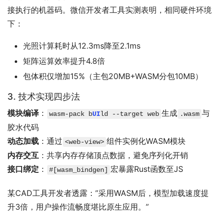
接执行的机器码。微信开发者工具实测表明，相同硬件环境
下：
光照计算耗时从12.3ms降至2.1ms
矩阵运算效率提升4.8倍
包体积仅增加15%（主包20MB+WASM分包10MB）
3. 技术实现四步法
模块编译
：
生成
与
wasm-pack b
UI
ld --target web
.wasm
胶水代码
动态加载
：通过
组件实例化WASM模块
<web-view>
内存交互
：共享内存存储顶点数据，避免序列化开销
接口绑定
：
宏暴露Rust函数至JS
#[wasm_bindgen]
某CAD工具开发者透露：”采用WASM后，模型加载速度提
升3倍，用户操作流畅度堪比原生应用。”