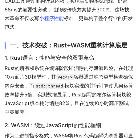
CAD工具通过重构计算内核，实现渲染帧率60fps、延迟
58ms的颠覆性突破，性能较传统方案提升300%。这场技
术革命不仅改写
小程序性能
标准，更重构了整个行业的开发
范式。
一、技术突破：Rust+WASM重构计算底层
1. Rust语言：性能与安全的双重革命
Rust的所有权系统在编译阶段即消除内存泄漏风险。在处理
10万面片3D模型时，其
容器通过静态类型检查确保
Vec<T>
内存安全，而
模块实现的并行计算使几何运算
std::thread
效率提升5倍。实测数据显示，Rust编写的布尔运算模块较
JavaScript版本耗时缩短82%，且在连续10小时高压测试
中零崩溃。
2. WASM：绕过JavaScript的性能枷锁
作为二进制指令格式，WASM将Rust代码编译为浏览器可直