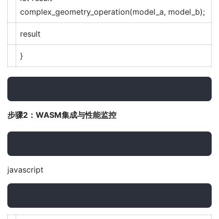
complex_geometry_operation
(model_a, model_b);
result
}
步骤2：WASM集成与性能监控
javascript