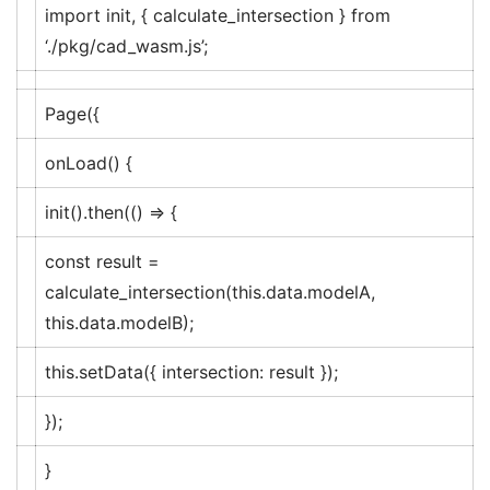
import
init, { calculate_intersection }
from
‘./pkg/cad_wasm.js’
;
Page
({
onLoad
() {
init
().
then
(
() =>
{
const
result =
calculate_intersection
(
this
.
data
.
modelA
,
this
.
data
.
modelB
);
this
.
setData
({
intersection
: result });
});
}