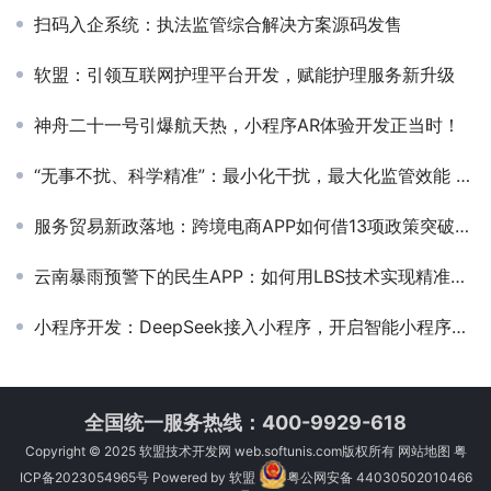
扫码入企系统：执法监管综合解决方案源码发售
软盟：引领互联网护理平台开发，赋能护理服务新升级
神舟二十一号引爆航天热，小程序AR体验开发正当时！
“无事不扰、科学精准”：最小化干扰，最大化监管效能 ——软盟扫码入企系统助力司法部“扫码入企”政策落地
服务贸易新政落地：跨境电商APP如何借13项政策突破出口瓶颈？
云南暴雨预警下的民生APP：如何用LBS技术实现精准灾害推送？
小程序开发：DeepSeek接入小程序，开启智能小程序新时代
全国统一服务热线：400-9929-618
Copyright © 2025
软盟技术开发网
web.softunis.com版权所有
网站地图
粤
ICP备2023054965号
Powered by
软盟
粤公网安备 44030502010466