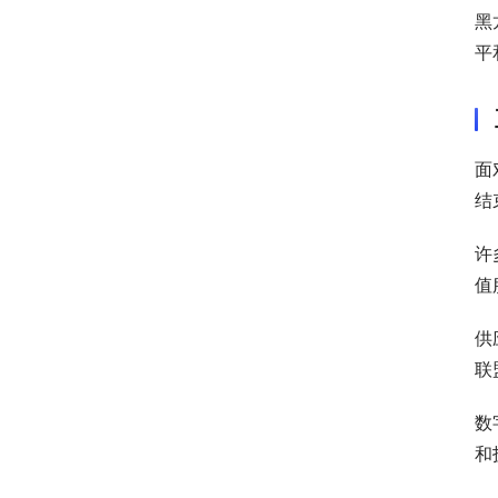
黑
平
面
结
许
值
供
联
数
和