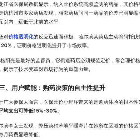
龙江省医保局数据显示，纳入比价系统高频监测的药品，其价格
走访杭州市多家药店发现，相邻药店间同一药品的价差已明显缩
元以内，远低于此前的水平。
场对
价格透明化
的反应迅速而积极。哈尔滨某药店主动将阿托伐他
120%
，证明价格透明化提升了市场效率。
价格阳光是最好的监督员，它倒逼药店必须规范定价，靠合理价格
，揭示了技术变革对市场行为的重塑力量。
三、用户赋能：购药决策的自主性提升
于广大参保人而言，医保比价小程序带来的是购药体验的根本性
平均支出可降低15%-30%
。
尔滨李女士发现，降压药硝苯地平缓释片在她所在区域的价格区
每月药费显著降低。