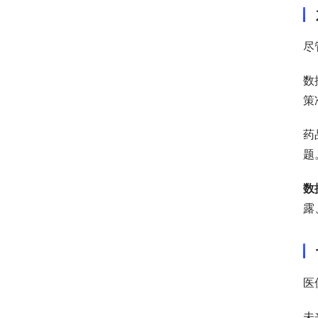
尽
数
策
药
题
数
露
医
未