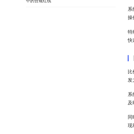
中的合规红线
系
操
特
快
比
发
系
及
同
现