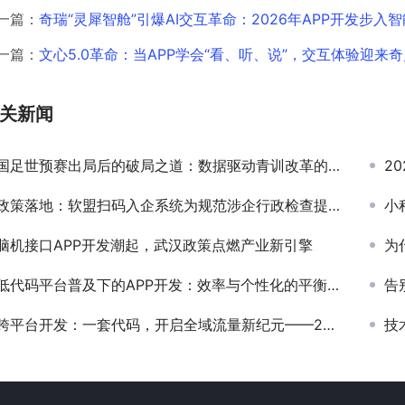
一篇：
奇瑞“灵犀智舱”引爆AI交互革命：2026年APP开发步入
一篇：
文心5.0革命：当APP学会“看、听、说”，交互体验迎来
关新闻
国足世预赛出局后的破局之道：数据驱动青训改革的APP创新实践
20
政策落地：软盟扫码入企系统为规范涉企行政检查提供数字化解决方案
小
脑机接口APP开发潮起，武汉政策点燃产业新引擎
为什
低代码平台普及下的APP开发：效率与个性化的平衡点在哪里
告别
跨平台开发：一套代码，开启全域流量新纪元——2025年小程序生态下的技术革新与实战剖析
技