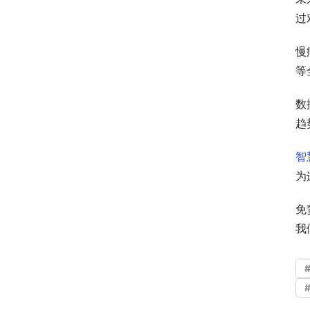
过
慢
等
数
趋
智
为
免
我