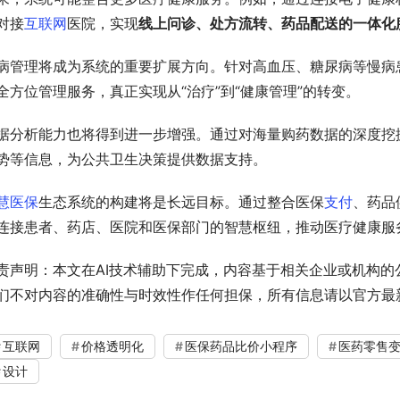
对接
互联网
医院，实现
线上问诊、处方流转、药品配送的一体化
病管理将成为系统的重要扩展方向。针对高血压、糖尿病等慢病
全方位管理服务，真正实现从“治疗”到“健康管理”的转变。
据分析能力也将得到进一步增强。通过对海量购药数据的深度挖
势等信息，为公共卫生决策提供数据支持。
慧医保
生态系统的构建将是长远目标。通过整合医保
支付
、药品
连接患者、药店、医院和医保部门的智慧枢纽，推动医疗健康服
责声明：本文在AI技术辅助下完成，内容基于相关企业或机构
们不对内容的准确性与时效性作任何担保，所有信息请以官方最
互联网
价格透明化
医保药品比价小程序
医药零售
设计