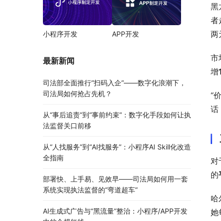
黑
者
两
小程序开发
APP开发
市
最新新闻
增
司法部全面推行“扫码入企”——数字化浪潮下，
司法局如何抢占先机？
“
话
从“事后追责”到“事前约束”：数字化手段如何让执
法监督关口前移
从“人找服务”到“AI找服务”：小程序AI Skill化改造
全指南
对
的
部署快、上手易、见效早——司法局如何用一套
系统实现执法监督的“弯道超车”
哈
AI生成式广告与“黑流量”整治：小程序/APP开发
她