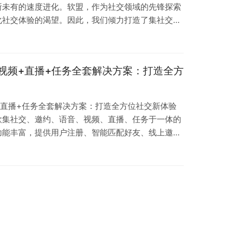
所未有的速度进化。软盟，作为社交领域的先锋探索
化社交体验的渴望。因此，我们倾力打造了集社交、
一体的全套解决方案，旨在为你开启一场前所未有的
软盟社交，连接你我世界的桥梁！ 在软盟，你可以轻
。我们的智能匹配算法，会根据你的兴趣、爱好、地
+视频+直播+任务全套解决方案：打造全方
精准推荐志同道合的伙伴。无论是寻找心灵契合的知
+直播+任务全套解决方案：打造全方位社交新体验
款集社交、邀约、语音、视频、直播、任务于一体的
功能丰富，提供用户注册、智能匹配好友、线上邀约
直播分享及趣味任务系统等多重功能，满足用户在不
不仅提供完整的应用软件，还交付源代码，支持客户
，定制专属社交应用。同时，我们拥有专业的开发团
和全面的售后服务，确保客户能够顺利使用并优化产