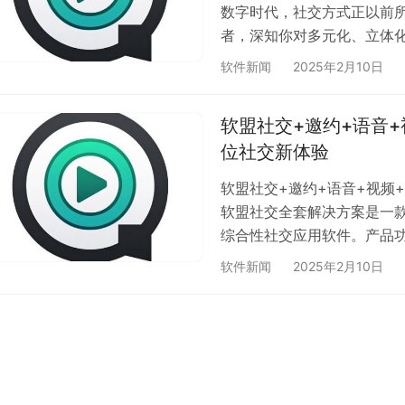
数字时代，社交方式正以前
者，深知你对多元化、立体
语音、视频、直播、任务于
软件新闻
2025年2月10日
社交盛宴！ 软盟搭子系统 
松结识来自五湖四海的朋友
软盟社交+邀约+语音
理位置等多维度信息，为你
位社交新体验
己，…
软盟社交+邀约+语音+视频
软盟社交全套解决方案是一
综合性社交应用软件。产品
平台、高清语音视频通话、
软件新闻
2025年2月10日
同场景下的社交需求。我们
根据自身需求进行二次开发
队，提供二次开发技术支持
品。软…