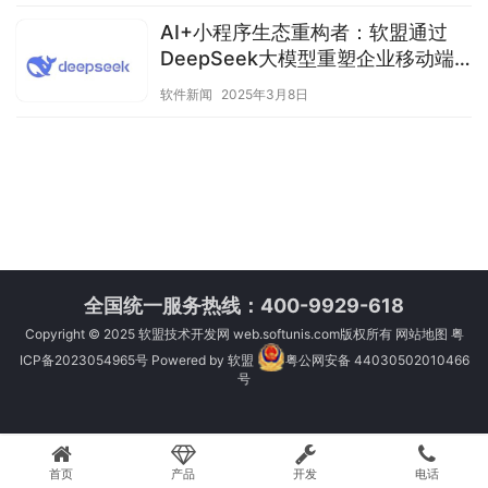
AI+小程序生态重构者：软盟通过
DeepSeek大模型重塑企业移动端
智能体验
软件新闻
2025年3月8日
全国统一服务热线：400-9929-618
Copyright © 2025
软盟技术开发网
web.softunis.com版权所有
网站地图
粤
ICP备2023054965号
Powered by
软盟
粤公网安备 44030502010466
号
首页
产品
开发
电话