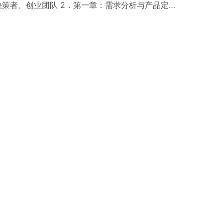
策者、创业团队 2．第一章：需求分析与产品定义
景分析 竞品研究与市场定位 功能清单与技术可行性
设计原则 优先级排序：MoSCoW法则实践 文档化
求文档）编写框架 敏捷开发中的需求拆分与迭代规划
选型 技术栈选择 前端框…