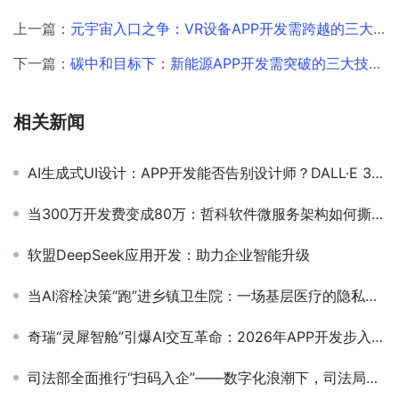
上一篇：
元宇宙入口之争：VR设备APP开发需跨越的三大技术鸿沟
下一篇：
碳中和目标下：新能源APP开发需突破的三大技术瓶颈
相关新闻
AI生成式UI设计：APP开发能否告别设计师？DALL·E 3与MidJourney的实战测试
当300万开发费变成80万：哲科软件微服务架构如何撕碎企业“多端开发”生死局？
软盟DeepSeek应用开发：助力企业智能升级
当AI溶栓决策“跑”进乡镇卫生院：一场基层医疗的隐私保卫战
奇瑞“灵犀智舱”引爆AI交互革命：2026年APP开发步入智能体时代
司法部全面推行“扫码入企”——数字化浪潮下，司法局如何抢占先机？