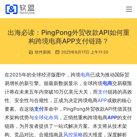
出海必读：PingPong外贸收款API如何重
构跨境电商APP支付链路？
软件新闻
2025年6月17日 上午11:20
在2025年的全球经济版图中，跨境
电商
已成为推动国际贸
易增长的新引擎。据最新数据显示，全球跨境
电商
交易额预
计将在未来五年内突破10万亿美元大关，而
支付
链路的高效
性、安全性与合规性，正成为决定跨境电商
APP
成败的核心
要素。在这场
支付
革命中，PingPong外贸收款API凭借其技
术架构优势与
全球化布局
，正悄然重构跨境电商
APP
的支付
链路，为开发者提供了一站式解决方案。本文将从技术架
构、竞品对比、合规指南及
风控策略
四大维度，深度解析