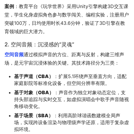
案例
：教育平台《玩学世界》采用Unity引擎构建3D交互课
堂，学生化身虚拟角色参与数学闯关、编程实验，注册用户
突破100万，日均使用时长43.6分钟，验证了3D引擎在教
育领域的巨大潜力。
2. 空间音频：沉浸感的“灵魂”
空间音频
通过模拟声音的方位、距离与反射，构建三维声
场，是元宇宙沉浸体验的关键。其技术路径分为三类：
基于声道（CBA）
：扩展5.1环绕声至垂直方向，适配
家庭影院等标准化设备，但空间分辨率有限。
基于对象（OBA）
：声音作为独立对象动态定位，支
持头部追踪与实时交互，如虚拟演唱会中歌手声音随视
角移动变化。
基于场景（SBA）
：利用高阶球谐函数建模全局声
场，实现跨设备渲染与物理级声学还原，适用于复杂虚
拟环境。