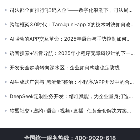
司法部全面推行“扫码入企”——数字化浪潮下，司法局如何抢占先机？
跨端框架3.0时代：Taro与uni-app X的技术对决如何改写行业规则？
AI驱动的APP交互革命：2025年语音与手势控制如何重塑用户体验
语音搜索+语音导航：2025年小程序无障碍设计的下一站？
开发安全趋势转向深水区：企业如何构建稳定防线
AI生成式广告与“黑流量”整治：小程序/APP开发中的合规红线
DeepSeek定制业务开发：精准赋能，为企业量身打造智能化解决方案
软盟社交+邀约+语音+视频+直播+任务全套解决方案：打造全方位社交新体验
全国统一服务热线：400-9929-618