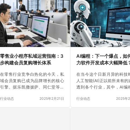
零售业小程序私域运营指南：3
AI编程：下一个爆点，如
步构建会员复购增长体系
力软件开发成本大幅降低
在零售行业竞争白热化的今天，私
在当今这个日新月异的科技
域会员复购已成为品牌增长的核心
人工智能(AI)正以前所未有的
引擎。据乐凯撒披萨、同仁堂等品
透到各个行业，其中，AI编
牌实践，通过小程序搭建会员体系
一股新兴力量，正逐步成为
行业动态
2025年2月21日
行业动态
2025年
并结合精细化运营策略，会员复购
发领域的下一个爆点。本文
率可提升至30%以上。本文基于行
探讨AI编程如何助力软件开
业标杆案例及实战方法论，提炼出
的大幅降低，并分析其对行
零售业构建会员复购增长体系的3步
的深远影响。 一、AI编程的
核心路径。 第一步：搭建会员成长
新与效率提升 AI编程，尤其