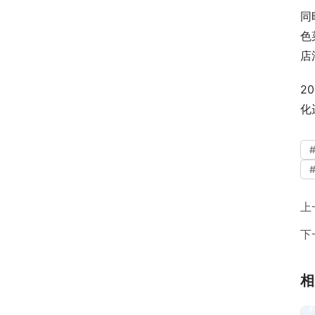
同
色
店
2
化
上
下
相