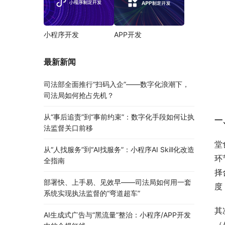
小程序开发
APP开发
最新新闻
司法部全面推行“扫码入企”——数字化浪潮下，
司法局如何抢占先机？
从“事后追责”到“事前约束”：数字化手段如何让执
一
法监督关口前移
堂
从“人找服务”到“AI找服务”：小程序AI Skill化改造
环
全指南
择
部署快、上手易、见效早——司法局如何用一套
度
系统实现执法监督的“弯道超车”
其
AI生成式广告与“黑流量”整治：小程序/APP开发
（