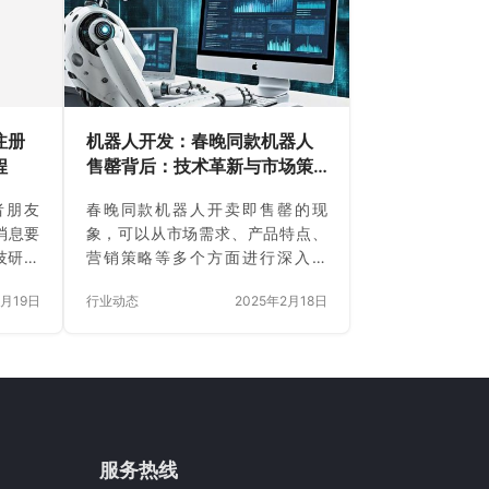
应用，
纷抢抓机遇，积极布局直播电商产
革。通
业，力求在这一新兴领域占据一席
AI的
之地。根据最新数据显示，一些主
语言描
流城市在直播电商零售额方面表现
了开发
尤为突出。 广州作为中国的南大门
开发者
和商贸重镇，其直播电商零售额长
注册
机器人开发：春晚同款机器人
期稳居全国前列。广州凭借其深厚
程
售罄背后：技术革新与市场策
的商贸基础和完善…
略的双赢解析
者朋友
春晚同款机器人开卖即售罄的现
消息要
象，可以从市场需求、产品特点、
技研究
营销策略等多个方面进行深入分
ital
析。以下是对这一现象的详细剖析
3月19日
行业动态
2025年2月18日
tute，
及具体建议： 市场需求 技术好奇与
，即将
探索：随着人工智能技术的快速发
书写新
展，公众对高科技产品的兴趣和好
涌澎湃
奇心日益增强。春晚同款机器人作
展已成
为高科技的代表，吸引了大量消费
盟科技
者的关注。 广泛应用前景：人形机
，以前
器人具有广泛的应用前景，如家庭
服务热线
数字科
陪伴、工业制造、服务业等。消费