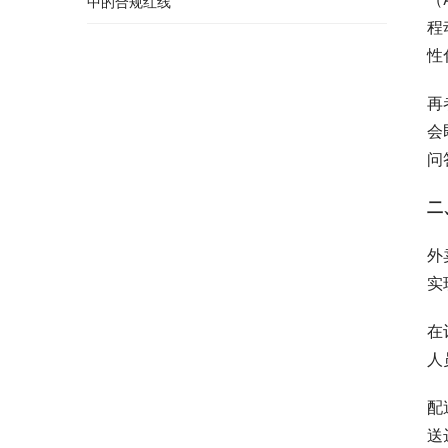
中的合规红线
程
性
再
会
问
二
外
实
在
人
配
送