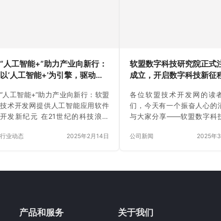
体系，锁定用户长期价值 会员体系
式人工智能在软件开发中的
是复购的基础，需围绕用户行为激
正引领着一场深刻的行业变
励和权益价值感知设计： 1. 分层会
过利用大型语言模型(如Open
员等级 成长值驱动：以消费金额、
GPT系列)，AI能够根据自然
互动频次等数据划分等级（如白
述自动生成代码，显著减少
银、黄金、黑卡），不同等级匹配
者的手动编写工作。例如，
“人工智能+”助力产业向新行：
软盟数字科技研究院正式
差异化权益（如黄金会员享免费配
只需通过自然语言描述…
以‘人工智能+’为引擎，驱动产
成立，开启数字科技新征
送、黑…
业智能化新发展
“人工智能+”助力产业向新行：软盟
各位软盟技术开发网的读
技术开发网提供人工智能应用软件
们，今天有一个振奋人心的
开发新纪元 在21世纪的科技浪潮
与大家分享——软盟数字科
中，人工智能（AI）如同一股不可
院（Soft Alliance Dig
行业动态
2025年2月14日
公司新闻
2025年
阻挡的力量，正以前所未有的速度
Technology Research Insti
改变着我们的世界。从智能家居到
简称SDTRI）正式完成注册
自动驾驶，从医疗诊断到金融风
在数字科技领域大展拳脚，
控，人工智能已经渗透到我们生活
的辉煌篇章！ 在科技浪潮汹
的方方面面，成为推动社会进步和
的当下，数字经济的蓬勃发
产业升级的重要引擎。在这个“人工
为不可阻挡的时代趋势。软
智能+”的时代，软盟技术开发网凭
集团敏锐洞察这一时代机遇
产品和服务
关于我们
借其深厚的技术底蕴和前瞻性的市
瞻性的战略眼光成立了软盟