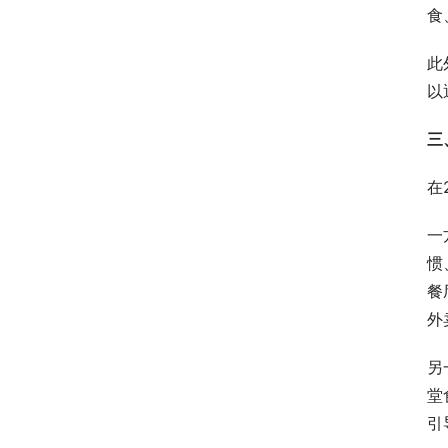
食
此
以
三
在
一
惯
餐
外
另
堂
引