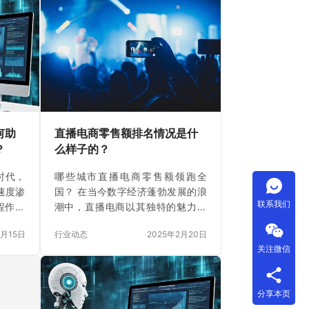
何助
直播电商零售额排名情况是什
？
么样子的？
时代，
哪些城市直播电商零售额领跑全
速度渗
国？ 在当今数字经济蓬勃发展的浪
联系我们
程作为
潮中，直播电商以其独特的魅力和
软件开
巨大的潜力，成为了推动消费增长
2月15日
行业动态
2025年2月20日
将深入
的重要力量。那么，在众多的城市
关注微信
发成本
中，哪些城市的直播电商零售额领
业产生
跑全国呢？本文将为您揭晓答案。
技术革
近年来，直播电商行业在中国呈现
分享本页
是生成
出井喷式的发展态势。各大城市纷