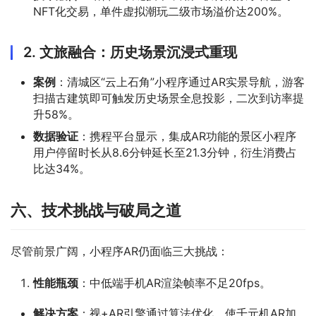
NFT化交易，单件虚拟潮玩二级市场溢价达200%。
2.
文旅融合：历史场景沉浸式重现
案例
：清城区“云上石角”小程序通过AR实景导航，游客
扫描古建筑即可触发历史场景全息投影，二次到访率提
升58%。
数据验证
：携程平台显示，集成AR功能的景区小程序
用户停留时长从8.6分钟延长至21.3分钟，衍生消费占
比达34%。
六、技术挑战与破局之道
尽管前景广阔，小程序AR仍面临三大挑战：
性能瓶颈
：中低端手机AR渲染帧率不足20fps。
解决方案
：视+AR引擎通过算法优化，使千元机AR加