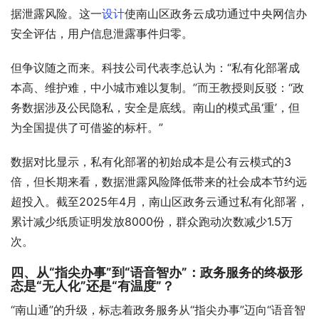
据泄露风险。这一
设计
使南山区政务云成功通过中央网信办
安全评估，用户信息泄露事件归零。
但争议随之而来。科技公司代表李总认为：“私有化部署成
本高、维护难，中小城市难以复制。”而王教授则反驳：“政
务数据涉及公民隐私，安全是底线。南山的模式虽‘重’，但
为全国提供了可借鉴的标杆。”
数据对比显示，私有化部署的初始成本是公有云模式的3
倍，但长期来看，数据泄露风险降低带来的社会成本节约远
超投入。截至2025年4月，南山区政务云通过私有化部署，
累计减少纸质证明发放8000份，群众跑动次数减少1.5万
次。
四、从“指尖办事”到“语音智办”：政务服务的终极形
态是“无人化”还是“有温度”？
“南山通”的升级，标志着政务服务从“指尖办事”迈向“语音智