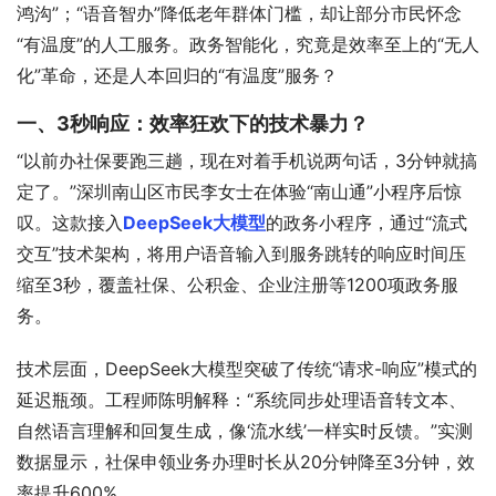
鸿沟”；“语音智办”降低老年群体门槛，却让部分市民怀念
“有温度”的人工服务。政务智能化，究竟是效率至上的“无人
化”革命，还是人本回归的“有温度”服务？
一、3秒响应：效率狂欢下的技术暴力？
“以前办社保要跑三趟，现在对着手机说两句话，3分钟就搞
定了。”深圳南山区市民李女士在体验“南山通”小程序后惊
叹。这款接入
DeepSeek大模型
的政务小程序，通过“流式
交互”技术架构，将用户语音输入到服务跳转的响应时间压
缩至3秒，覆盖社保、公积金、企业注册等1200项政务服
务。
技术层面，DeepSeek大模型突破了传统“请求-响应”模式的
延迟瓶颈。工程师陈明解释：“系统同步处理语音转文本、
自然语言理解和回复生成，像‘流水线’一样实时反馈。”实测
数据显示，社保申领业务办理时长从20分钟降至3分钟，效
率提升600%。