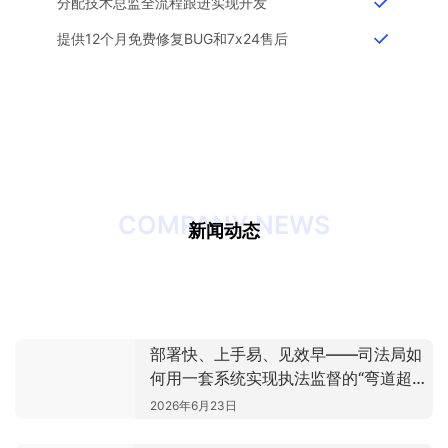
分配技术总监全流程跟进实现开发
提供12个月免费修复BUG和7x24售后
COMPANY NEWS
司法部全面推行“扫码入企”——数字化浪潮下，司法
新闻动态
从“事后追责”到“事前约束”：数字化手段如何让执法监
局如何抢占先机？
从“人找服务”到“AI找服务”：小程序AI Skill化改造全指
督关口前移
南
部署快、上手易、见效早——司法局如
何用一套系统实现执法监督的“弯道超
车”
2026年6月23日