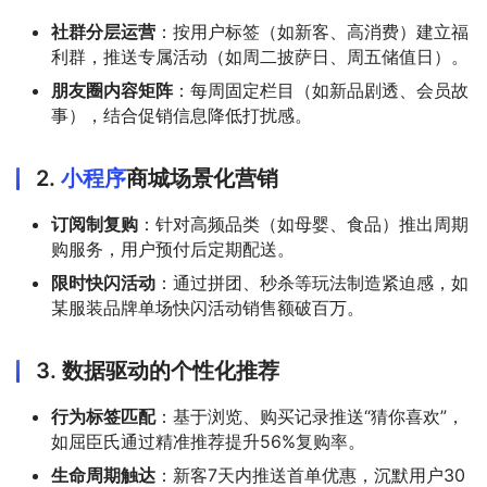
社群分层运营
：按用户标签（如新客、高消费）建立福
利群，推送专属活动（如周二披萨日、周五储值日）。
朋友圈内容矩阵
：每周固定栏目（如新品剧透、会员故
事），结合促销信息降低打扰感。
2.
小程序
商城场景化营销
订阅制复购
：针对高频品类（如母婴、食品）推出周期
购服务，用户预付后定期配送。
限时快闪活动
：通过拼团、秒杀等玩法制造紧迫感，如
某服装品牌单场快闪活动销售额破百万。
3.
数据驱动的个性化推荐
行为标签匹配
：基于浏览、购买记录推送“猜你喜欢”，
如屈臣氏通过精准推荐提升56%复购率。
生命周期触达
：新客7天内推送首单优惠，沉默用户30