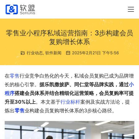
零售业小程序私域运营指南：3步构建会员
复购增长体系
行业动态
,
软件新闻
2025年2月21日 下午5:56
在
零售
行业竞争白热化的今天，私域会员复购已成为品牌增
长的核心引擎。
据乐凯撒披萨、同仁堂等品牌实践，通过
小
程序
搭建会员体系并结合精细化运营策略，会员复购率可提
升至30%以上
。本文基于
行业标杆
案例及实战方法论，提
炼出
零售
业构建会员复购增长体系的3步核心路径。