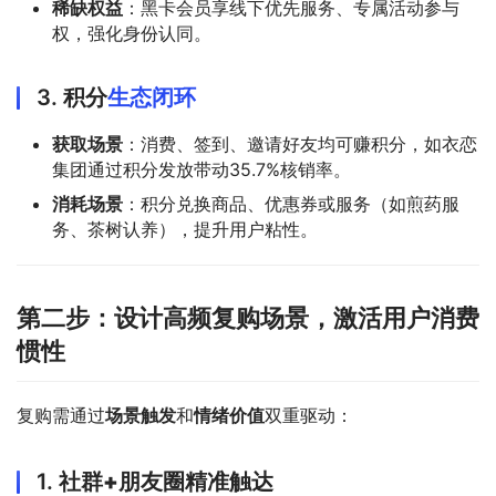
稀缺权益
：黑卡会员享线下优先服务、专属活动参与
权，强化身份认同。
3.
积分
生态闭环
获取场景
：消费、签到、邀请好友均可赚积分，如衣恋
集团通过积分发放带动35.7%核销率。
消耗场景
：积分兑换商品、优惠券或服务（如煎药服
务、茶树认养），提升用户粘性。
第二步：设计高频复购场景，激活用户消费
惯性
复购需通过
场景触发
和
情绪价值
双重驱动：
1.
社群+朋友圈精准触达