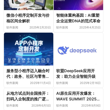
微信小程序定制开发与价
智能体重构基因：AI重塑
格区间全解析
企业运营DNA的范式革命
软件新闻
2025年2月20日
软件新闻
2025年4月25日
服务型小程序迈入融合时
软盟DeepSeek应用开
代：政务、社区与零售的
发：助力企业智能升级
新赛道正在成形吗？
软件新闻
2025年11月4日
软件新闻
2025年2月16日
从地方试点到全国推开：
AI原生应用开发爆发：
扫码入企制度的推广逻辑
WAVE SUMMIT 2025发
与实施路径
布文心大模型4.5，APP
软件新闻
2026年6月5日
软件新闻
2025年9月9日