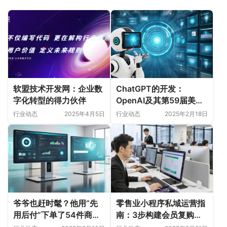
软盟技术开发网：企业数
ChatGPT的开发：
字化转型的得力伙伴
OpenAI及其第59届美国
超级碗广告分析
行业动态
2025年4月5日
行业动态
2025年2月18日
爷爷也赶时髦？他用“先
零售业小程序私域运营指
用后付”下单了54件商
南：3步构建会员复购增
品，这操作靠谱吗？
长体系