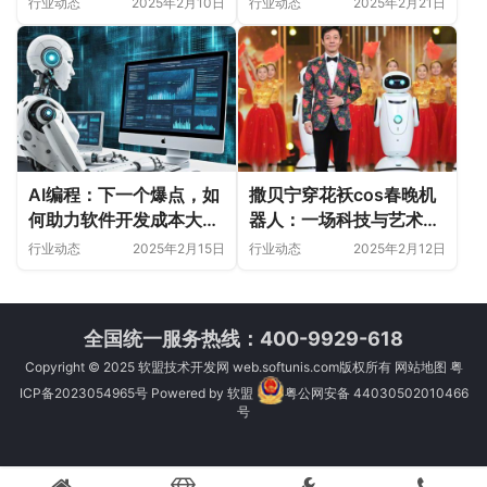
行业动态
2025年2月10日
行业动态
2025年2月21日
AI编程：下一个爆点，如
撒贝宁穿花袄cos春晚机
何助力软件开发成本大幅
器人：一场科技与艺术的
降低？
跨界盛宴
行业动态
2025年2月15日
行业动态
2025年2月12日
全国统一服务热线：400-9929-618
Copyright © 2025
软盟技术开发网
web.softunis.com版权所有
网站地图
粤
ICP备2023054965号
Powered by
软盟
粤公网安备 44030502010466
号