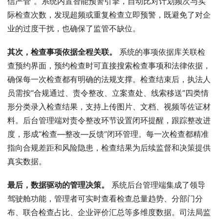
信严管”。系统内置智能预警引擎，自动比对计划频次与实
际检查次数，发现超频或重复检查立即预警，既避免了对企
业的过度干扰，也确保了监管不缺位。
其次，检查事项依据全程关联。
 系统的事项依据库关联检
查预约界面，预约检查时可直接搜索检查事项和法律依据，
确保每一次检查都有明确的法规支撑。检查结束后，执法人
员需按“合规通过、责令整改、立案查处、线索移送”四类情
形分类录入检查结果，支持上传图片、文档、视频等佐证材
料。后台管理端对责令整改环节设置闭环提醒，跟踪整改进
度，形成“检查—整改—反馈”闭环管理。每一次检查都精准
指向合规差距和风险隐患，检查结果为后续监督和决策提供
真实数据。
最后，数据驱动的管理决策。
 系统后台管理端集成了领导
驾驶舱功能，管理者可实时查看检查总量趋势、分部门分
布、联合检查占比、企业评价汇总等多维度数据。司法局监