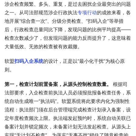
涉企检查频繁、多头、重复，是过去困扰企业最突出的问题
之一。从司法部规范涉企行政执法
专项行动
的成效来看，各
地开展“综合查一次”、分级分类检查、“扫码入企”等举措
后，行政检查总量同比下降，发现问题的比例平均提高——
检查次数减少了，但发现问题的能力反而提升了，这意味着
大量低效、无效的检查被有效裁撤。
软盟
扫码入企系统
的设计，正是以“最小化干扰”为核心原
则。
第一，检查计划前置备案，从源头控制检查数量。
 根据司
法部要求，入企检查前执法人员必须报批报备检查任务，系
统自动生成唯一“执法码”。软盟系统将此要求内化为强制性
流程：执法部门须在后台管理端完成检查计划录入备案，设
定年度检查频次上限。执法端发起预约时，系统自动关联已
备案计划并锁定频次，未备案计划无法发起检查。从源头上
实现“无计划不检查”，为落实“无事不扰”锁住了随意检查的