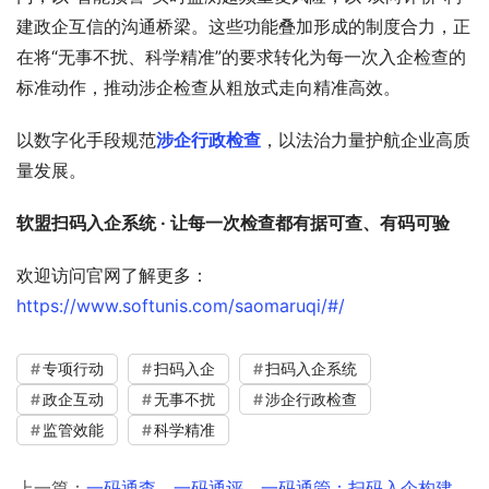
建政企互信的沟通桥梁。这些功能叠加形成的制度合力，正
在将“无事不扰、科学精准”的要求转化为每一次入企检查的
标准动作，推动涉企检查从粗放式走向精准高效。
以数字化手段规范
涉企行政检查
，以法治力量护航企业高质
量发展。
软盟扫码入企系统 · 让每一次检查都有据可查、有码可验
欢迎访问官网了解更多：
https://www.softunis.com/saomaruqi/#/
专项行动
扫码入企
扫码入企系统
政企互动
无事不扰
涉企行政检查
监管效能
科学精准
上一篇：
一码通查、一码通评、一码通管：扫码入企构建三位一体数字监管新格局