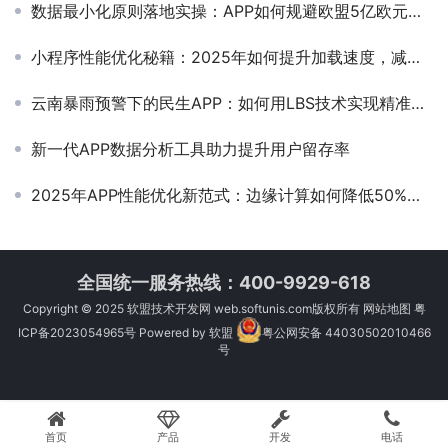
数据最小化原则落地实操：APP如何规避欧盟5亿欧元罚款风险？
小程序性能优化秘籍：2025年如何提升加载速度，减少用户流失
云南暴雨预警下的民生APP：如何用LBS技术实现精准灾害推送？
新一代APP数据分析工具助力提升用户留存率
2025年APP性能优化新范式：边缘计算如何降低50%服务器成本？
全国统一服务热线：400-9929-618
Copyright © 2025
软盟技术开发网
web.softunis.com版权所有
网站地图
粤
ICP备2023054965号
Powered by
软盟
粤公网安备 44030502010466
号
首页
产品
开发
电话