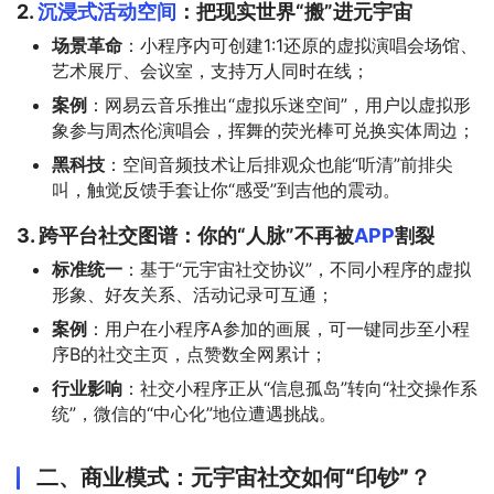
2.
沉浸式活动空间
：把现实世界“搬”进元宇宙
场景革命
：小程序内可创建1:1还原的虚拟演唱会场馆、
艺术展厅、会议室，支持万人同时在线；
案例
：网易云音乐推出“虚拟乐迷空间”，用户以虚拟形
象参与周杰伦演唱会，挥舞的荧光棒可兑换实体周边；
黑科技
：空间音频技术让后排观众也能“听清”前排尖
叫，触觉反馈手套让你“感受”到吉他的震动。
3. 跨平台社交图谱：你的“人脉”不再被
APP
割裂
标准统一
：基于“元宇宙社交协议”，不同小程序的虚拟
形象、好友关系、活动记录可互通；
案例
：用户在小程序A参加的画展，可一键同步至小程
序B的社交主页，点赞数全网累计；
行业影响
：社交小程序正从“信息孤岛”转向“社交操作系
统”，微信的“中心化”地位遭遇挑战。
二、商业模式：元宇宙社交如何“印钞”？