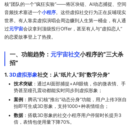
核”团队的一个“疯狂实验”——将区块链、AI动态捕捉、空间
音频技术塞进一个
小程序
。这些虚拟社交行为正在反哺现实
世界。有人靠卖虚拟演唱会周边赚到人生第一桶金，有人通
过
元宇宙
会议拿到顶级投行Offer，甚至有人与“虚拟恋人”
的恋爱故事登上了热搜。
一、功能趋势：
元宇宙社交
小程序的“三大杀
招”
1.
3D虚拟形象
社交：从“纸片人”到“数字分身”
技术突破
：通过AI面部捕捉+AR眼镜，你的微表情、手
势甚至瞳孔震动都能实时同步到虚拟形象；
案例
：腾讯“幻核”推出“动态分身”功能，用户上传3张自
拍即可生成3D形象，支持1000+种表情组合；
数据
：搭载3D形象的社交小程序用户停留时长提升3
倍，表情包使用量下降70%。