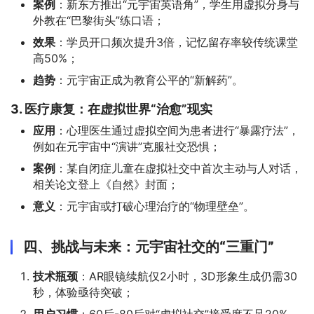
案例
：新东方推出“元宇宙英语角”，学生用虚拟分身与
外教在“巴黎街头”练口语；
效果
：学员开口频次提升3倍，记忆留存率较传统课堂
高50%；
趋势
：元宇宙正成为教育公平的“新解药”。
3. 医疗康复：在虚拟世界“治愈”现实
应用
：心理医生通过虚拟空间为患者进行“暴露疗法”，
例如在元宇宙中“演讲”克服社交恐惧；
案例
：某自闭症儿童在虚拟社交中首次主动与人对话，
相关论文登上《自然》封面；
意义
：元宇宙或打破心理治疗的“物理壁垒”。
四、挑战与未来：元宇宙社交的“三重门”
技术瓶颈
：AR眼镜续航仅2小时，3D形象生成仍需30
秒，体验亟待突破；